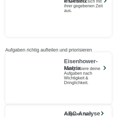
e Gesetz
Arbeit dehnt sich mit
ihrer gegebenen Zeit
aus.
Aufgaben richtig aufteilen und priorisieren
Eisenhower-
Matrix
Kategorisiere deine
Aufgaben nach
Wichtigkeit &
Dringlichkeit.
ABC-Analyse
Aufgaben nach