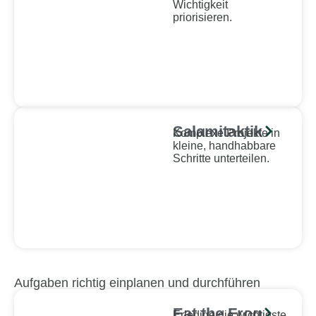
Wichtigkeit
priorisieren.
Salamitaktik
Komplexe Projekte in
kleine, handhabbare
Schritte unterteilen.
Aufgaben richtig einplanen und durchführen
Eat the Frog
Erledige die wichtigste