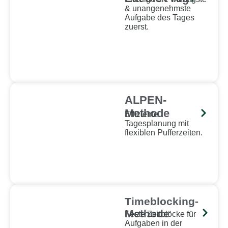
& unangenehmste
Aufgabe des Tages
zuerst.
ALPEN-
Methode
Effiziente
Tagesplanung mit
flexiblen Pufferzeiten.
Timeblocking-
Methode
Feste Zeitblöcke für
Aufgaben in der